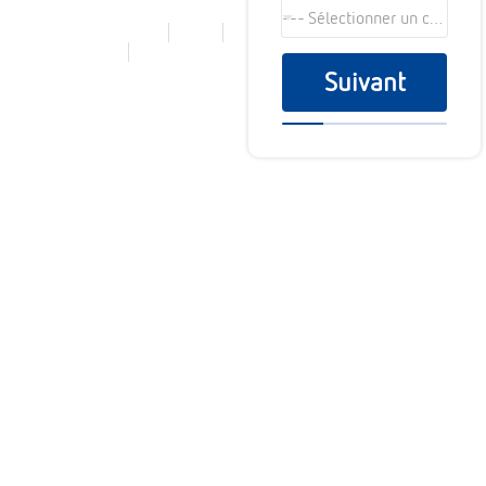
physiques et numériques
--- Sélectionner un choix ---
Norme NF Z 40-350
RGPD
100% Sécurisé
Disponibilité 24h/24
Suivant