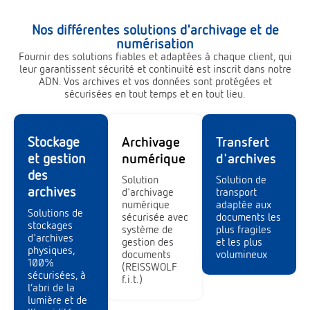
Nos différentes solutions d'archivage et de
numérisation
Fournir des solutions fiables et adaptées à chaque client, qui
leur garantissent sécurité et continuité est inscrit dans notre
ADN. Vos archives et vos données sont protégées et
sécurisées en tout temps et en tout lieu.
Stockage
Archivage
Transfert
et gestion
numérique
d'archives
des
Solution
Solution de
archives
d'archivage
transport
numérique
adaptée aux
Solutions de
sécurisée avec
documents les
stockages
système de
plus fragiles
d'archives
gestion des
et les plus
physiques,
documents
volumineux
100%
(REISSWOLF
sécurisées, à
f.i.t.)
l’abri de la
lumière et de