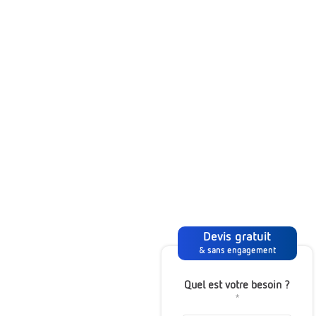
Devis gratuit
Solution d’archivage
& sans engagement
physique et de
transition numérique
Quel est votre besoin ?
Choisissez un prestataire
*
adapté à vos besoins
pour vos archivages