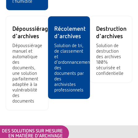
l’humidité
Dépoussiérage
Récolement
Destruction
d'archives
d'archives
d'archives
Dépoussiérage
Solution de tri,
Solution de
manuel et
de classement
destruction
automatique
et
des archives
des
d'ordonnancement
100%
documents,
des
sécurisée et
une solution
documents par
confidentielle
parfaitement
des
adaptée à la
archivistes
vulnérabilité
professionnels
des
documents
DES SOLUTIONS SUR MESURE
EN MATIÈRE D'ARCHIVAGE