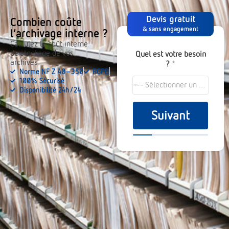
Devis gratuit
Combien coûte
& sans engagement
l’archivage interne ?
Calculez le coût interne
de stockage de vos
Quel est votre besoin
archives
?
*
Norme NF Z 40-350
RGPD
100% Sécurisé
--- Sélectionner un choix ---
Disponibilité 24h/24
Suivant