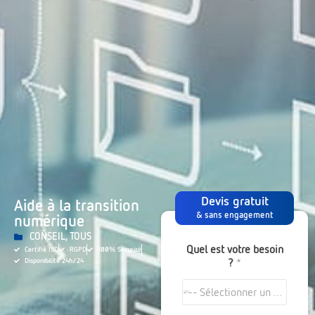
Devis gratuit
Aide à la transition
& sans engagement
numérique
CONSEIL
,
TOUS
Quel est votre besoin
Certifié ISO
RGPD
100% Sécurisé
?
*
Disponibilité 24h/24
--- Sélectionner un choix ---