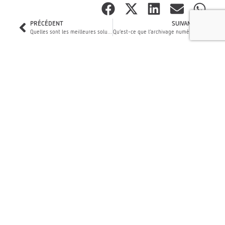
PRÉCÉDENT
SUIVANT
Quelles sont les meilleures solutions pour l’archivage en entreprise ?
Qu’est-ce que l’archivage numérique ?
Nos agréments & certifications
Agrément
Certification
Groupe
Eco label
SIAF
NF Service
CAILLE
CO²
REISSWOLF
Prestations
Le Groupe
ISO 9001
est agréé par
d’archivage et
Caille est
ISO 14001
le service
de gestion
engagé pour
ISO 45001
interministériel
externalisée
limiter les
des Archives
de documents
émissions de
de France
sur supports
gaz à effet de