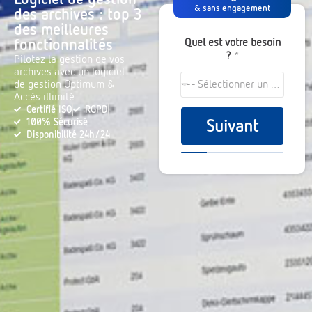
& sans engagement
des archives : top 3
des meilleures
Quel est votre besoin
fonctionnalités
?
*
Pilotez la gestion de vos
archives avec un logiciel
de gestion Optimum &
--- Sélectionner un choix ---
Accès illimité
Certifié ISO
RGPD
100% Sécurisé
Suivant
Disponibilité 24h/24