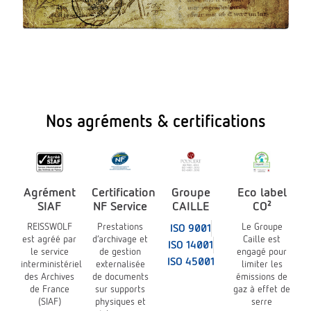
Nos agréments & certifications
Agrément
Certification
Groupe
Eco label
SIAF
NF Service
CAILLE
CO²
REISSWOLF
Prestations
Le Groupe
ISO 9001
est agréé par
d’archivage et
Caille est
ISO 14001
le service
de gestion
engagé pour
ISO 45001
interministériel
externalisée
limiter les
des Archives
de documents
émissions de
de France
sur supports
gaz à effet de
(SIAF)
physiques et
serre