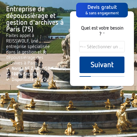
Devis gratuit
Entreprise de
& sans engagement
dépoussiérage et
gestion d'archives à
Quel est votre besoin
Paris (75)
?
*
Faites appel à
REISSWOLF, une
entreprise spécialisée
--- Sélectionner un choix ---
dans la gestion et le
dépoussiérage des
archives à Paris
Suivant
Norme NF Z 40-350
RGPD
100% Sécurisé
Disponibilité 24h/24