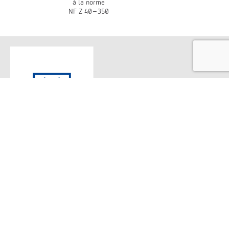
à la norme
NF Z 40-350
NOS SOLUTIONS
Stockage d'archives
Transfert d'archives
Déménagement d'archives
Archivage numérique
LIENS UTILES