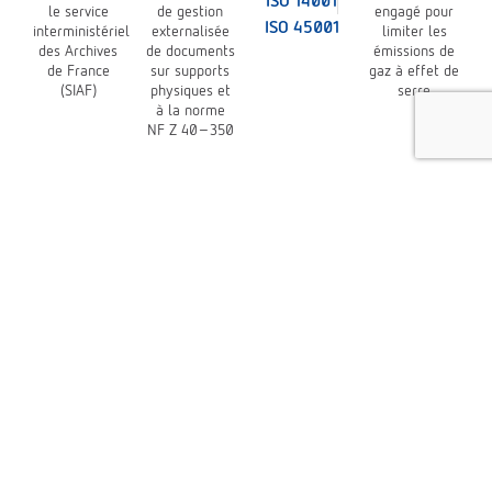
ISO 14001
le service
de gestion
engagé pour
ISO 45001
interministériel
externalisée
limiter les
des Archives
de documents
émissions de
de France
sur supports
gaz à effet de
(SIAF)
physiques et
serre
à la norme
NF Z 40-350
NOS SOLUTIONS
Stockage d'archives
Transfert d'archives