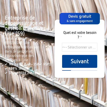
Devis gratuit
Entreprise de
& sans engagement
dépoussiérage et
gestion d'archives à
Quel est votre besoin
Lille (59)
?
*
Faites appel à
REISSWOLF, une
entreprise spécialisée
--- Sélectionner un choix ---
dans la gestion et
dépoussiérage des
archives à Lille
Suivant
Norme NF Z 40-350
RGPD
100% Sécurisé
Disponibilité 24h/24