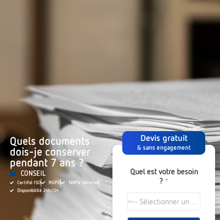
Devis gratuit
Quels documents
& sans engagement
dois-je conserver
pendant 7 ans ?
Quel est votre besoin
CONSEIL
?
*
Certifié ISO
RGPD
100% Sécurisé
Disponibilité 24h/24
--- Sélectionner un choix ---