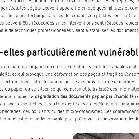
s destructrices pour les documents conservés par les entreprises, les 
 par l’eau, les dégâts peuvent apparaître en quelques minutes et co
istres, les plans techniques ou les documents comptables sont particul
ves peuvent être récupérées si les interventions sont réalisées rapi
le de techniques professionnelles visant à stabiliser les documents, 
-elles particulièrement vulnérab
r, un matériau organique composé de fibres végétales capables d’abs
rigidité, ce qui provoque une déformation des pages et fragilise l’ens
enir extrêmement difficiles à manipuler sans provoquer de déchirures.
es du papier ou se diluer, ce qui compromet la lisibilité des informat
leur juridique. La
dégradation des documents papier par l’humidité
co
rchives essentielles. L’eau transporte aussi des éléments contaminant
s bactéries, des polluants ou des micro-organismes. Ces contaminants
ituations est donc indispensable pour préserver la
conservation des f