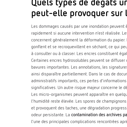
Quels types de dégâts u
peut-elle provoquer sur 
Les dommages causés par une inondation peuvent êt
rapidement si aucune intervention n’est réalisée. Le
concernent généralement la déformation du papier.
gonflent et se recroquevillent en séchant, ce qui pe
à consulter ou à classer. Les encres constituent ég
Certaines encres hydrosolubles peuvent se diffuser 
bavures importantes. Les annotations, les signatures
ainsi disparaître partiellement. Dans le cas de doc
administratifs importants, ces pertes d’informatio
significatives. Un autre risque majeur concerne le 
Les micro-organismes peuvent apparaître en quelqu
l’humidité reste élevée. Les spores de champignon
et provoquent des taches, une dégradation progressi
odeur persistante. La
contamination des archives pa
l’une des principales complications rencontrées après