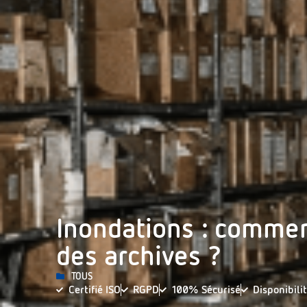
Inondations : comme
des archives ?
TOUS
Certifié ISO
RGPD
100% Sécurisé
Disponibili