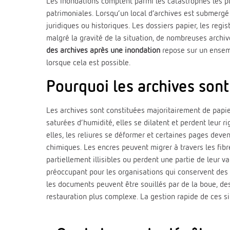
Les inondations comptent parmi les catastrophes les plu
patrimoniales. Lorsqu’un local d’archives est submergé
juridiques ou historiques. Les dossiers papier, les reg
malgré la gravité de la situation, de nombreuses archi
des archives après une inondation
repose sur un ensemb
lorsque cela est possible.
Pourquoi les archives sont
Les archives sont constituées majoritairement de papie
saturées d’humidité, elles se dilatent et perdent leur 
elles, les reliures se déformer et certaines pages dev
chimiques. Les encres peuvent migrer à travers les fibr
partiellement illisibles ou perdent une partie de leur va
préoccupant pour les organisations qui conservent des a
les documents peuvent être souillés par de la boue, de
restauration plus complexe. La gestion rapide de ces s