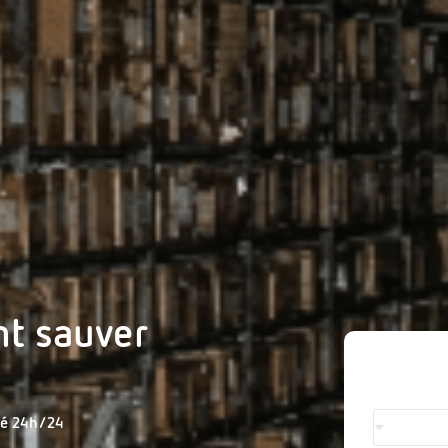
nt sauver
té 24h/24