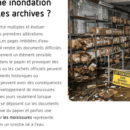
ne inondation
les archives ?
re multiples et évoluer
s premières altérations
 Les pages imbibées d’eau
ut rendre les documents difficiles
alement un élément sensible.
dans le papier et provoquer des
 ou les cachets officiels peuvent
uments historiques ou
ns peuvent avoir des conséquences
développement de moisissures.
es jours seulement lorsque
s se déposent sur les documents
ve du papier et parfois une
r les moisissures
représente
 un sinistre lié à l’eau.