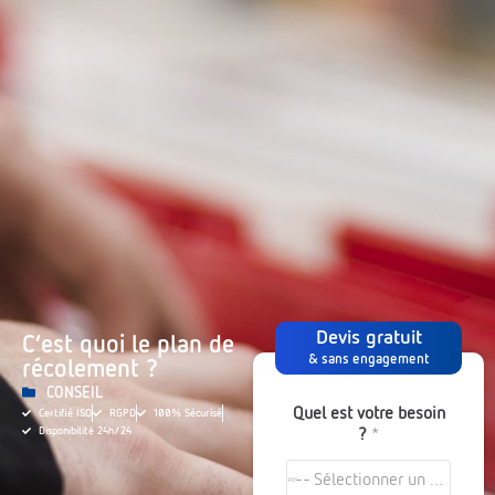
Devis gratuit
C’est quoi le plan de
& sans engagement
récolement ?
CONSEIL
Quel est votre besoin
Certifié ISO
RGPD
100% Sécurisé
?
*
Disponibilité 24h/24
--- Sélectionner un choix ---