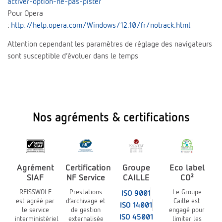
activer-option-ne-pas-pister
Pour Opera
:
http://help.opera.com/Windows/12.10/fr/notrack.html
Attention cependant les paramètres de réglage des navigateurs
sont susceptible d’évoluer dans le temps
Nos agréments & certifications
Agrément
Certification
Groupe
Eco label
SIAF
NF Service
CAILLE
CO²
REISSWOLF
Prestations
Le Groupe
ISO 9001
est agréé par
d’archivage et
Caille est
ISO 14001
le service
de gestion
engagé pour
ISO 45001
interministériel
externalisée
limiter les