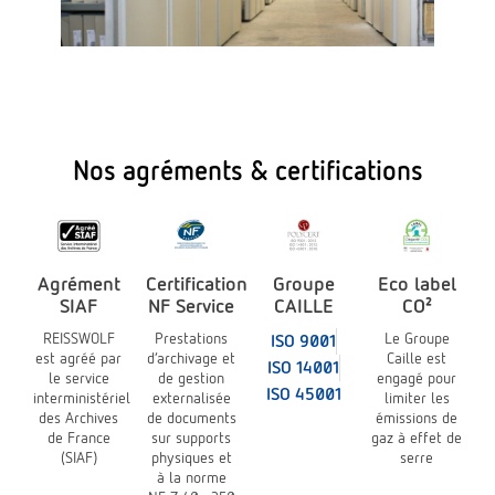
Nos agréments & certifications
Agrément
Certification
Groupe
Eco label
SIAF
NF Service
CAILLE
CO²
REISSWOLF
Prestations
Le Groupe
ISO 9001
est agréé par
d’archivage et
Caille est
ISO 14001
le service
de gestion
engagé pour
ISO 45001
interministériel
externalisée
limiter les
des Archives
de documents
émissions de
de France
sur supports
gaz à effet de
(SIAF)
physiques et
serre
à la norme