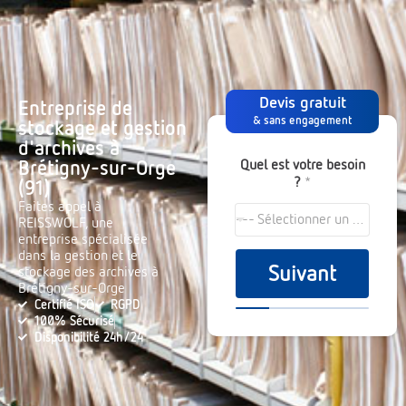
Devis gratuit
Entreprise de
& sans engagement
stockage et gestion
d'archives à
Quel est votre besoin
Brétigny-sur-Orge
?
*
(91)
Faites appel à
--- Sélectionner un choix ---
REISSWOLF, une
entreprise spécialisée
dans la gestion et le
Suivant
stockage des archives à
Brétigny-sur-Orge
Certifié ISO
RGPD
100% Sécurisé
Disponibilité 24h/24