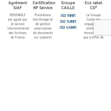
Agrément
Certification
Groupe
Eco label
SIAF
NF Service
CAILLE
CO²
REISSWOLF
Prestations
Le Groupe
ISO 9001
est agréé par
d’archivage et
Caille est
ISO 14001
le service
de gestion
engagé pour
ISO 45001
interministériel
externalisée
limiter les
des Archives
de documents
émissions de
de France
sur supports
gaz à effet de
(SIAF)
physiques et
serre
à la norme
NF Z 40-350