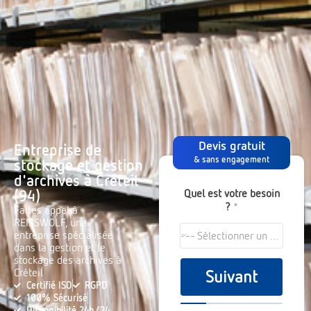
Devis gratuit
Entreprise de
& sans engagement
stockage et gestion
d'archives à Créteil
Quel est votre besoin
(94)
?
*
Faites appel à
REISSWOLF, une
entreprise spécialisée
--- Sélectionner un choix ---
dans la gestion et le
stockage des archives à
Créteil
Suivant
Certifié ISO
RGPD
100% Sécurisé
Disponibilité 24h/24