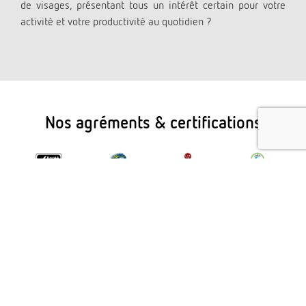
de visages, présentant tous un intérêt certain pour votre
activité et votre productivité au quotidien ?
Nos agréments & certifications
Agrément
Certification
Groupe
Eco label
SIAF
NF Service
CAILLE
CO²
REISSWOLF
Prestations
Le Groupe
ISO 9001
est agréé par
d’archivage et
Caille est
ISO 14001
le service
de gestion
engagé pour
ISO 45001
interministériel
externalisée
limiter les
des Archives
de documents
émissions de
de France
sur supports
gaz à effet de
(SIAF)
physiques et
serre