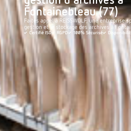
Fontainebleau (77)
Faites appel à REISSWOLF, une entreprise sp
gestion et le stockage des archives à Fonta
Certifié ISO
RGPD
100% Sécurisé
Disponibili