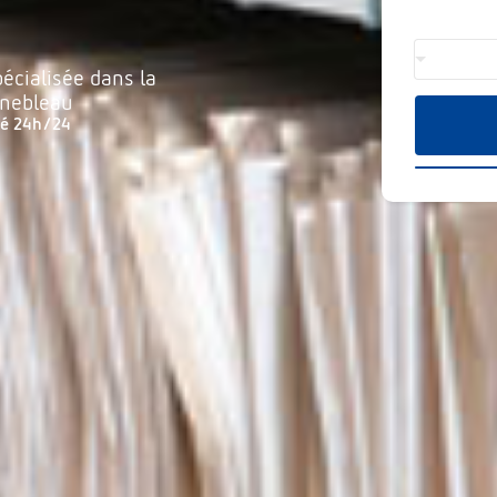
écialisée dans la
inebleau
té 24h/24