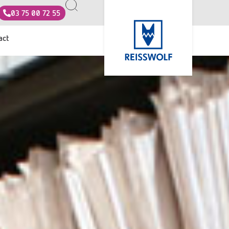
03 75 00 72 55
act