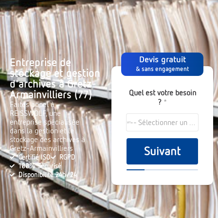
Devis gratuit
Entreprise de
& sans engagement
stockage et gestion
d'archives à Gretz-
Quel est votre besoin
Armainvilliers (77)
?
*
Faites appel à
REISSWOLF, une
entreprise spécialisée
--- Sélectionner un choix ---
dans la gestion et le
stockage des archives à
Gretz-Armainvilliers
Suivant
Certifié ISO
RGPD
100% Sécurisé
Disponibilité 24h/24