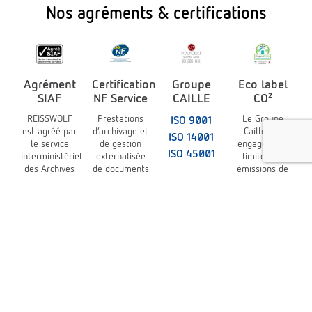
Nos agréments & certifications
Agrément
Certification
Groupe
Eco label
SIAF
NF Service
CAILLE
CO²
REISSWOLF
Prestations
Le Groupe
ISO 9001
est agréé par
d’archivage et
Caille est
ISO 14001
le service
de gestion
engagé pour
ISO 45001
interministériel
externalisée
limiter les
des Archives
de documents
émissions de
de France
sur supports
gaz à effet de
(SIAF)
physiques et
serre
à la norme
NF Z 40-350