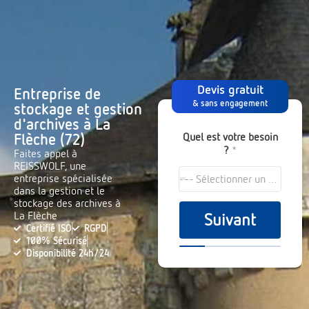
Devis gratuit
Entreprise de
& sans engagement
stockage et gestion
d'archives à La
Quel est votre besoin
Flèche (72)
?
*
Faites appel à
REISSWOLF, une
entreprise spécialisée
--- Sélectionner un choix ---
dans la gestion et le
stockage des archives à
La Flèche
Suivant
Certifié ISO
RGPD
100% Sécurisé
Disponibilité 24h/24