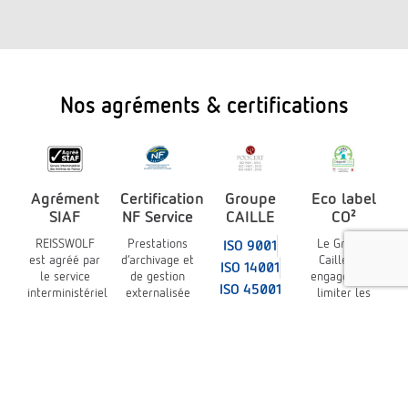
Nos agréments & certifications
Agrément
Certification
Groupe
Eco label
SIAF
NF Service
CAILLE
CO²
REISSWOLF
Prestations
Le Groupe
ISO 9001
est agréé par
d’archivage et
Caille est
ISO 14001
le service
de gestion
engagé pour
ISO 45001
interministériel
externalisée
limiter les
des Archives
de documents
émissions de
de France
sur supports
gaz à effet de
(SIAF)
physiques et
serre
à la norme
NF Z 40-350