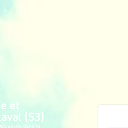
e et
Laval (53)
écialisée dans la