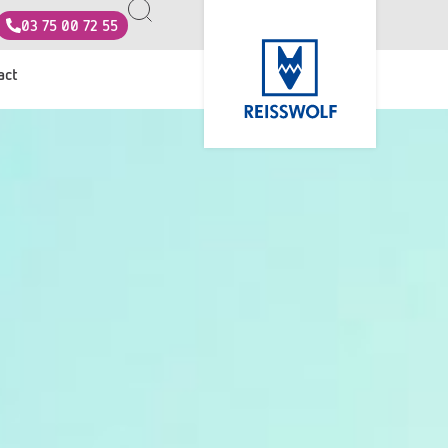
03 75 00 72 55
act