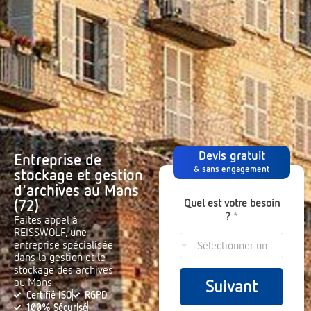
Devis gratuit
Entreprise de
& sans engagement
stockage et gestion
d'archives au Mans
Quel est votre besoin
(72)
?
*
Faites appel à
REISSWOLF, une
entreprise spécialisée
--- Sélectionner un choix ---
dans la gestion et le
stockage des archives
au Mans
Suivant
Certifié ISO
RGPD
100% Sécurisé