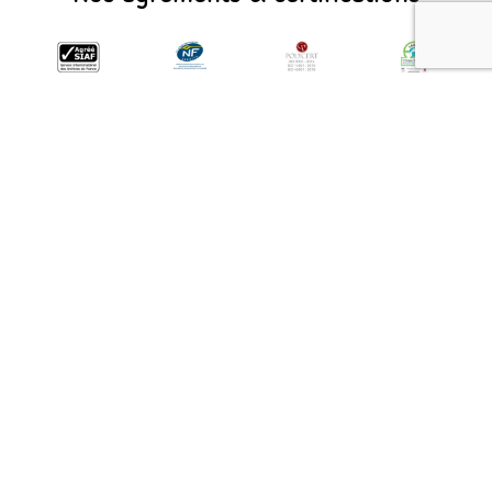
Agrément
Certification
Groupe
Eco label
SIAF
NF Service
CAILLE
CO²
REISSWOLF
Prestations
Le Groupe
ISO 9001
est agréé par
d’archivage et
Caille est
ISO 14001
le service
de gestion
engagé pour
ISO 45001
interministériel
externalisée
limiter les
des Archives
de documents
émissions de
de France
sur supports
gaz à effet de
(SIAF)
physiques et
serre
à la norme
NF Z 40-350