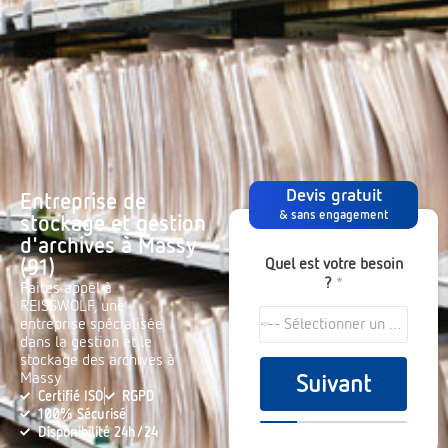
Devis gratuit
Entreprise de
& sans engagement
stockage et gestion
d'archives à Massy
Quel est votre besoin
(91)
?
*
Faites appel à
REISSWOLF, une
entreprise spécialisée
--- Sélectionner un choix ---
dans la gestion et le
stockage des archives à
Massy
Suivant
Certifié ISO
RGPD
100% Sécurisé
Disponibilité 24h/24