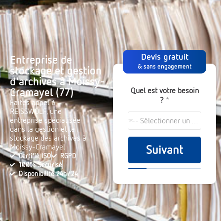
Devis gratuit
Entreprise de
& sans engagement
stockage et gestion
d'archives à Moissy-
Quel est votre besoin
Cramayel (77)
?
*
Faites appel à
REISSWOLF, une
entreprise spécialisée
--- Sélectionner un choix ---
dans la gestion et le
stockage des archives à
Moissy-Cramayel
Suivant
Certifié ISO
RGPD
100% Sécurisé
Disponibilité 24h/24