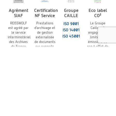
Agrément
Certification
Groupe
Eco label
SIAF
NF Service
CAILLE
CO²
REISSWOLF
Prestations
Le Groupe
ISO 9001
est agréé par
d’archivage et
Caille est
ISO 14001
le service
de gestion
engagé pour
ISO 45001
interministériel
externalisée
limiter les
des Archives
de documents
émissions de
de France
sur supports
gaz à effet de
(SIAF)
physiques et
serre
à la norme
NF Z 40-350