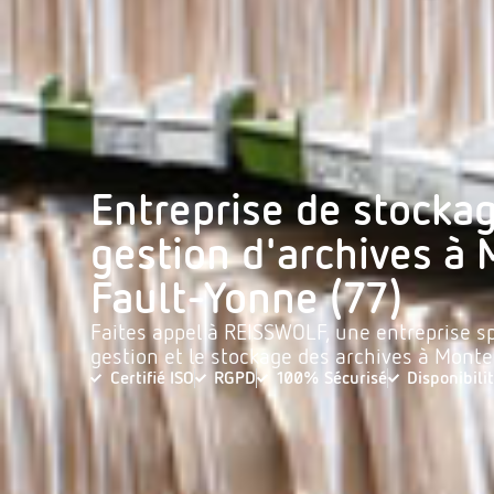
Entreprise de stockag
gestion d'archives à
Fault-Yonne (77)
Faites appel à REISSWOLF, une entreprise sp
gestion et le stockage des archives à Mont
Certifié ISO
RGPD
100% Sécurisé
Disponibili