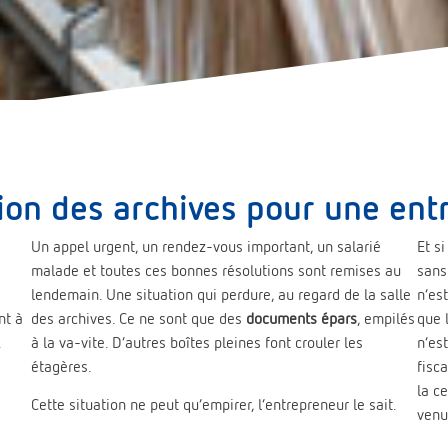
ion des archives pour une ent
Un appel urgent, un rendez-vous important, un salarié
Et s
malade et toutes ces bonnes résolutions sont remises au
sans
lendemain. Une situation qui perdure, au regard de la salle
n’es
nt à
des archives. Ce ne sont que des
documents épars
, empilés
que 
.
à la va-vite. D’autres boîtes pleines font crouler les
n’es
étagères.
fisc
la c
Cette situation ne peut qu’empirer, l’entrepreneur le sait.
venu