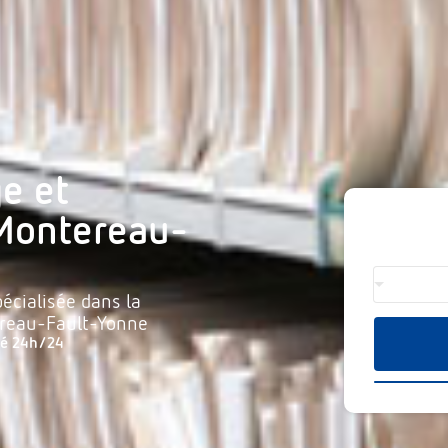
e et
 Montereau-
écialisée dans la
ereau-Fault-Yonne
té 24h/24