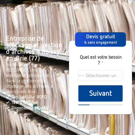
Devis gratuit
Entreprise de
& sans engagement
stockage et gestion
d'archives à Roissy-
Quel est votre besoin
en-Brie (77)
?
*
Faites appel à
REISSWOLF, une
entreprise spécialisée
--- Sélectionner un choix ---
dans la gestion et le
stockage des archives à
Roissy-en-Brie
Suivant
Certifié ISO
RGPD
100% Sécurisé
Disponibilité 24h/24