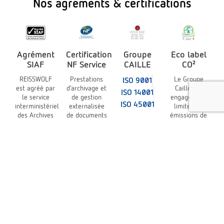
Nos agréments & certifications
Agrément
Certification
Groupe
Eco label
SIAF
NF Service
CAILLE
CO²
REISSWOLF
Prestations
Le Groupe
ISO 9001
est agréé par
d’archivage et
Caille est
ISO 14001
le service
de gestion
engagé pour
ISO 45001
interministériel
externalisée
limiter les
des Archives
de documents
émissions de
de France
sur supports
gaz à effet de
(SIAF)
physiques et
serre
à la norme
NF Z 40-350