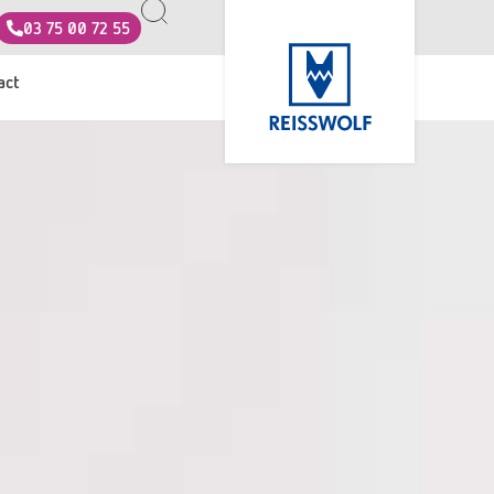
03 75 00 72 55
act