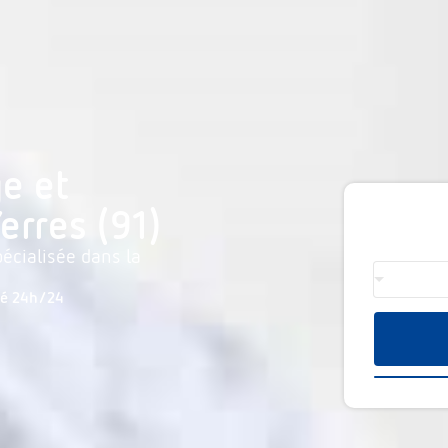
e et
erres (91)
écialisée dans la
té 24h/24