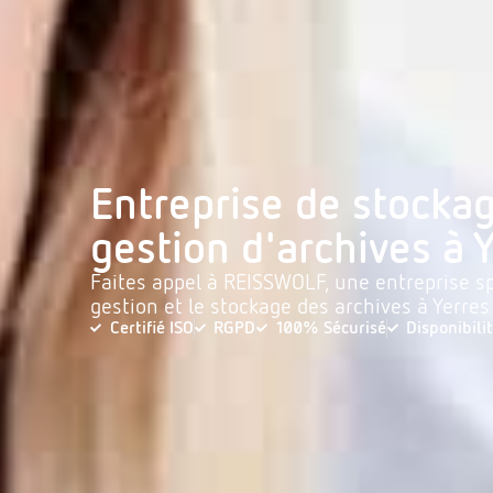
Entreprise de stockag
gestion d'archives à Y
Faites appel à REISSWOLF, une entreprise sp
gestion et le stockage des archives à Yerres
Certifié ISO
RGPD
100% Sécurisé
Disponibili