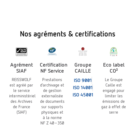
Nos agréments & certifications
Agrément
Certification
Groupe
Eco label
SIAF
NF Service
CAILLE
CO²
REISSWOLF
Prestations
Le Groupe
ISO 9001
est agréé par
d’archivage et
Caille est
ISO 14001
le service
de gestion
engagé pour
ISO 45001
interministériel
externalisée
limiter les
des Archives
de documents
émissions de
de France
sur supports
gaz à effet de
(SIAF)
physiques et
serre
à la norme
NF Z 40-350