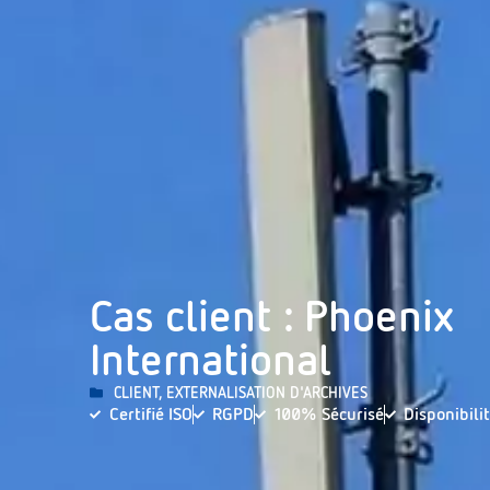
Cas client : Phoenix
International
CLIENT
,
EXTERNALISATION D'ARCHIVES
Certifié ISO
RGPD
100% Sécurisé
Disponibili