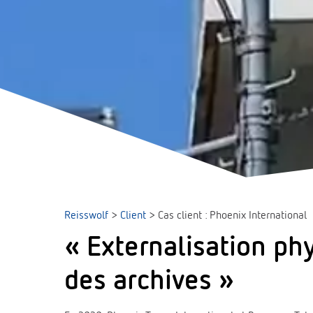
Reisswolf
>
Client
>
Cas client : Phoenix International
« Externalisation ph
des archives »