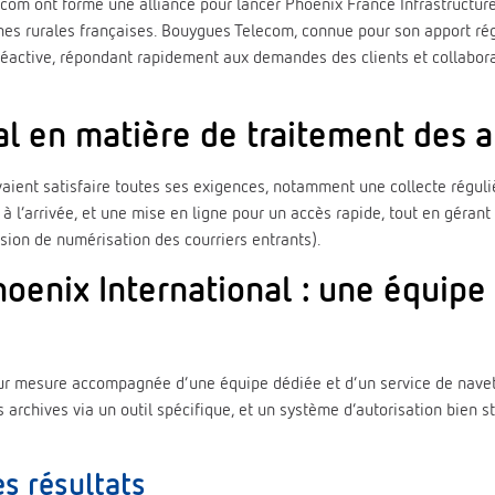
om ont formé une alliance pour lancer Phoenix France Infrastructures 
nes rurales françaises. Bouygues Telecom, connue pour son apport régu
réactive, répondant rapidement aux demandes des clients et collabora
al en matière de traitement des a
uvaient satisfaire toutes ses exigences, notamment une collecte régul
à l’arrivée, et une mise en ligne pour un accès rapide, tout en gérant
ission de numérisation des courriers entrants).
hoenix International : une équipe
n sur mesure accompagnée d’une équipe dédiée et d’un service de navet
chives via un outil spécifique, et un système d’autorisation bien st
es résultats