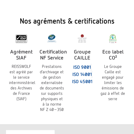
Nos agréments & certifications
Agrément
Certification
Groupe
Eco label
SIAF
NF Service
CAILLE
CO²
REISSWOLF
Prestations
Le Groupe
ISO 9001
est agréé par
d’archivage et
Caille est
ISO 14001
le service
de gestion
engagé pour
ISO 45001
interministériel
externalisée
limiter les
des Archives
de documents
émissions de
de France
sur supports
gaz à effet de
(SIAF)
physiques et
serre
à la norme
NF Z 40-350