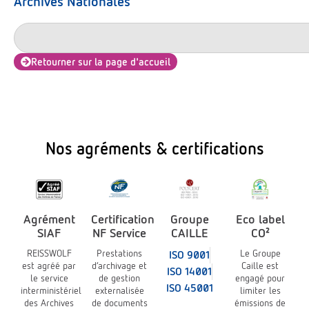
Archives Nationales
Retourner sur la page d'accueil
Nos agréments & certifications
Agrément
Certification
Groupe
Eco label
SIAF
NF Service
CAILLE
CO²
REISSWOLF
Prestations
Le Groupe
ISO 9001
est agréé par
d’archivage et
Caille est
ISO 14001
le service
de gestion
engagé pour
ISO 45001
interministériel
externalisée
limiter les
des Archives
de documents
émissions de