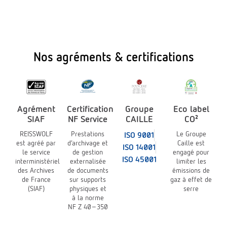
Nos agréments & certifications
Agrément
Certification
Groupe
Eco label
SIAF
NF Service
CAILLE
CO²
REISSWOLF
Prestations
Le Groupe
ISO 9001
est agréé par
d’archivage et
Caille est
ISO 14001
le service
de gestion
engagé pour
ISO 45001
interministériel
externalisée
limiter les
des Archives
de documents
émissions de
de France
sur supports
gaz à effet de
(SIAF)
physiques et
serre
à la norme
NF Z 40-350