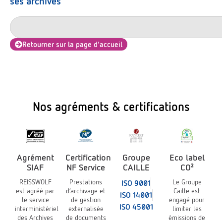
ses archives
Retourner sur la page d'accueil
Nos agréments & certifications
Agrément
Certification
Groupe
Eco label
SIAF
NF Service
CAILLE
CO²
REISSWOLF
Prestations
Le Groupe
ISO 9001
est agréé par
d’archivage et
Caille est
ISO 14001
le service
de gestion
engagé pour
ISO 45001
interministériel
externalisée
limiter les
des Archives
de documents
émissions de