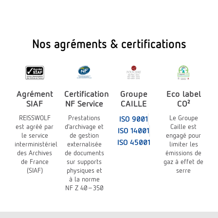
Nos agréments & certifications
Agrément
Certification
Groupe
Eco label
SIAF
NF Service
CAILLE
CO²
REISSWOLF
Prestations
Le Groupe
ISO 9001
est agréé par
d’archivage et
Caille est
ISO 14001
le service
de gestion
engagé pour
ISO 45001
interministériel
externalisée
limiter les
des Archives
de documents
émissions de
de France
sur supports
gaz à effet de
(SIAF)
physiques et
serre
à la norme
NF Z 40-350