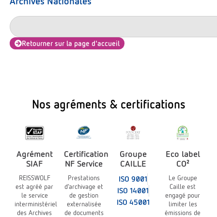
Archives Nationales
Retourner sur la page d'accueil
Nos agréments & certifications
Agrément
Certification
Groupe
Eco label
SIAF
NF Service
CAILLE
CO²
REISSWOLF
Prestations
Le Groupe
ISO 9001
est agréé par
d’archivage et
Caille est
ISO 14001
le service
de gestion
engagé pour
ISO 45001
interministériel
externalisée
limiter les
des Archives
de documents
émissions de