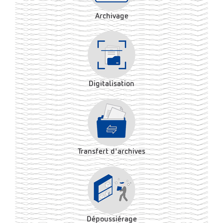
Archivage
Digitalisation
Transfert d'archives
Dépoussiérage