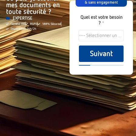
& sans engagement
mes documents en
toute sécurité ?
Quel est votre besoin
EXPERTISE
?
*
Certifié ISO
RGPD
100% Sécurisé
Disponibilité 24h/24
--- Sélectionner un choix ---
a
Suivant
p
p
r
o
x
i
m
a
t
i
f
*
*