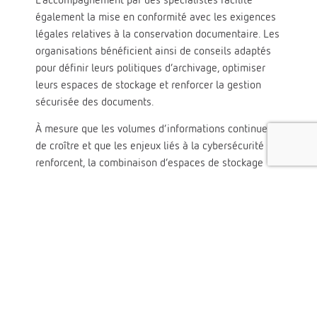
également la mise en conformité avec les exigences
légales relatives à la conservation documentaire. Les
organisations bénéficient ainsi de conseils adaptés
pour définir leurs politiques d’archivage, optimiser
leurs espaces de stockage et renforcer la gestion
sécurisée des documents.
À mesure que les volumes d’informations continuent
de croître et que les enjeux liés à la cybersécurité se
renforcent, la combinaison d’espaces de stockage
physiques sécurisés et de solutions numériques
performantes apparaît comme l’approche la plus
efficace. Cette stratégie permet de protéger
durablement les documents, d’assurer leur
disponibilité et de préserver leur valeur juridique,
administrative et patrimoniale sur le long terme.