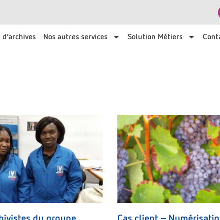
 d’archives
Nos autres services
Solution Métiers
Cont
e
hivistes du groupe
Cas client – Numérisati