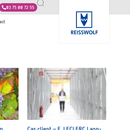
03 75 00 72 55
act
on
Cas client – E. LECLERC Laon-